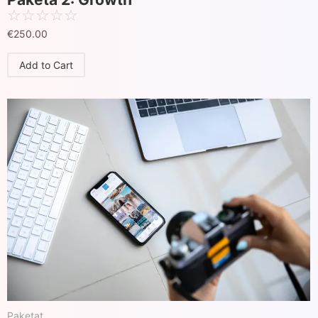
☆
☆
☆
☆
☆
€
250.00
Add to Cart
Paketat