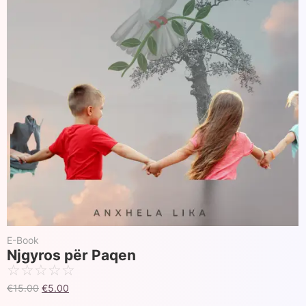
E-Book
Njgyros për Paqen
☆
☆
☆
☆
☆
€
15.00
€
5.00