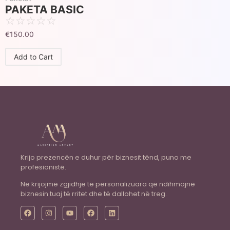
PAKETA BASIC
☆
☆
☆
☆
☆
€
150.00
Add to Cart
Krijo prezencën e duhur për biznesit tënd, puno me
profesionistë.
Ne krijojmë zgjidhje të personalizuara që ndihmojnë
biznesin tuaj të rritet dhe të dallohet në treg.