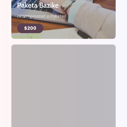
Paketa Bazike
Informacionet e Paketes
$200