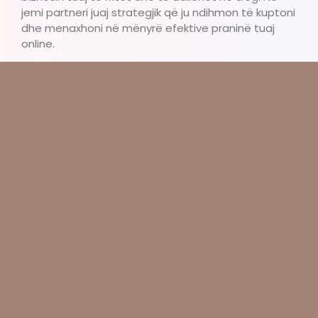
jemi partneri juaj strategjik që ju ndihmon të kuptoni
dhe menaxhoni në mënyrë efektive praninë tuaj
online.
Biznesi juaj ka nevojë për një plan të qartë, dhe ne
jemi këtu për t’ju asistuar në çdo hap të rrugës.
Asistencë profesionale
Ju ndihmojmë të kuptoni cilat mjete dhe strategji janë
më të përshtatshme për biznesin tuaj.
Autonomi për biznesin tuaj
Ju jepni drejtimin, ndërsa ne ju asistojmë për të marrë
vendimet më të mira.
Optimizim dhe strategji