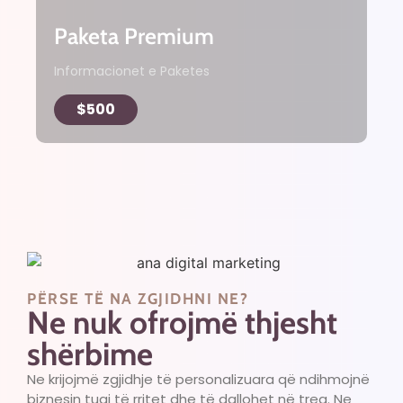
Paketa Premium
Informacionet e Paketes
$500
PËRSE TË NA ZGJIDHNI NE?
Ne nuk ofrojmë thjesht
shërbime
Ne krijojmë zgjidhje të personalizuara që ndihmojnë
biznesin tuaj të rritet dhe të dallohet në treg. Ne