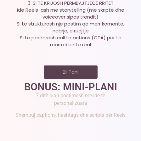
3. SI TË KRIJOSH PËRMBAJTJEQË RRITET
Ide Reels-ash me storytelling (me skriptë dhe
voiceover sipas trendit)
Si të strukturosh një postim që merr komente,
ndarje, e ruajtje
Si të përdorësh call to actions (CTA) për të
marrë klientë real
Bli Tani
BONUS: MINI-PLANI
7 ditë plan postimesh me ide të
personalizuara
Shembuj captions, hashtags dhe scripts për Reels