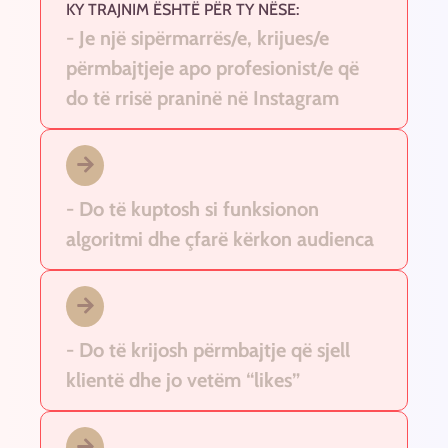
KY TRAJNIM ËSHTË PËR TY NËSE:
- Je një sipërmarrës/e, krijues/e
përmbajtjeje apo profesionist/e që
do të rrisë praninë në Instagram
- Do të kuptosh si funksionon
algoritmi dhe çfarë kërkon audienca
- Do të krijosh përmbajtje që sjell
klientë dhe jo vetëm “likes”