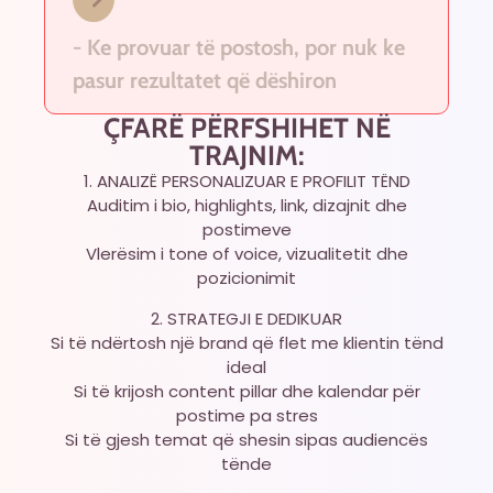
- Ke provuar të postosh, por nuk ke
pasur rezultatet që dëshiron
ÇFARË PËRFSHIHET NË
TRAJNIM:
1. ANALIZË PERSONALIZUAR E PROFILIT TËND
Auditim i bio, highlights, link, dizajnit dhe
postimeve
Vlerësim i tone of voice, vizualitetit dhe
pozicionimit
2. STRATEGJI E DEDIKUAR
Si të ndërtosh një brand që flet me klientin tënd
ideal
Si të krijosh content pillar dhe kalendar për
postime pa stres
Si të gjesh temat që shesin sipas audiencës
tënde