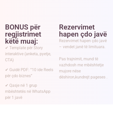
BONUS për
Rezervimet
regjistrimet
hapen çdo javë
këtë muaj:
Rezervimet hapen çdo javë
– vendet janë të limituara.
✔ Template për Story
interaktive (anketa, pyetje,
Pas trajnimit, mund të
CTA)
vazhdosh me mbështetje
✔ Guidë PDF: “10 ide Reels
mujore nëse
për çdo biznes”
dëshiron,kundrejt pageses .
✔ Qasje në 1 grup
mbështetës në WhatsApp
për 1 javë